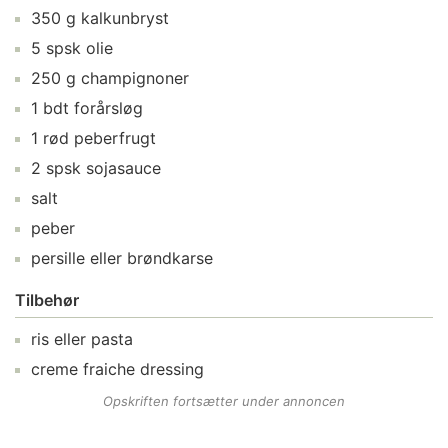
350
g
kalkunbryst
5
spsk
olie
250
g
champignoner
1
bdt
forårsløg
1
rød peberfrugt
2
spsk
sojasauce
salt
peber
persille
eller brøndkarse
Tilbehør
ris
eller pasta
creme fraiche dressing
Opskriften fortsætter under annoncen