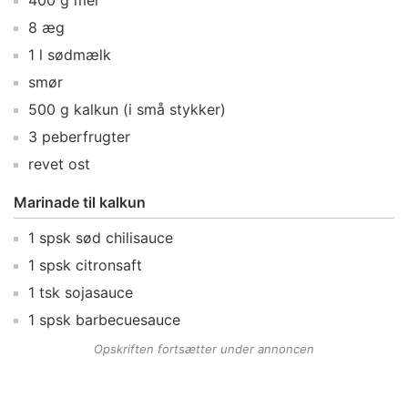
400
g
mel
8
æg
1
l
sødmælk
smør
500
g
kalkun
(i små stykker)
3
peberfrugter
revet ost
Marinade til kalkun
1
spsk
sød chilisauce
1
spsk
citronsaft
1
tsk
sojasauce
1
spsk
barbecuesauce
Opskriften fortsætter under annoncen