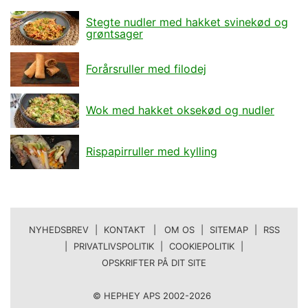
Stegte nudler med hakket svinekød og
grøntsager
Forårsruller med filodej
Wok med hakket oksekød og nudler
Rispapirruller med kylling
NYHEDSBREV
|
KONTAKT | OM OS
|
SITEMAP
|
RSS
|
PRIVATLIVSPOLITIK
|
COOKIEPOLITIK
|
OPSKRIFTER PÅ DIT SITE
© HEPHEY APS 2002-2026