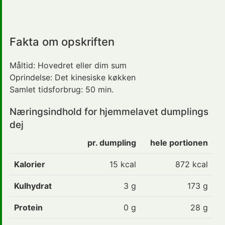
Fakta om opskriften
Måltid:
Hovedret
eller dim sum
Oprindelse:
Det kinesiske køkken
Samlet tidsforbrug:
50 min.
Næringsindhold for
hjemmelavet
dumplings
dej
pr. dumpling
hele portionen
Kalorier
15
kcal
872 kcal
Kulhydrat
3
g
173 g
Protein
0
g
28 g