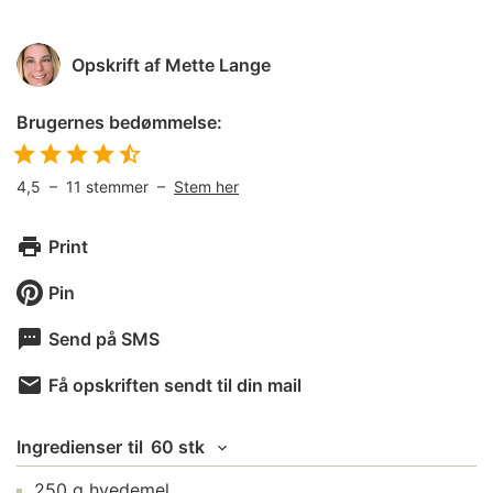
Opskrift af
Mette Lange
Brugernes bedømmelse:
4,5
–
11
stemmer –
Stem her
Print
Pin
Send på SMS
Få opskriften sendt til din mail
Ingredienser
til
60 stk
250
g
hvedemel