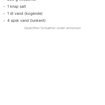
1
knsp
salt
1
dl
vand
(kogende)
4
spsk
vand
(lunkent)
Opskriften fortsætter under annoncen