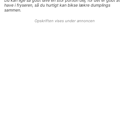
Du kan lige så godt lave en stor portion dej, for det er godt at
have i fryseren, så du hurtigt kan bikse lækre dumplings
sammen.
Opskriften vises under annoncen