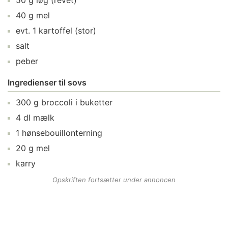
50
g
løg
(revet)
40
g
mel
evt.
1
kartoffel
(stor)
salt
peber
Ingredienser til sovs
300
g
broccoli
i buketter
4
dl
mælk
1
hønsebouillonterning
20
g
mel
karry
Opskriften fortsætter under annoncen