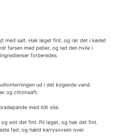
t med salt. Hak løget fint, og rør det i kødet
 farsen med peber, og lad den hvile i
ingredienser forberedes.
uillonterningen ud i det kogende vand.
ker og citronsaft.
e bradepande med lidt olie.
og snit det fint. Pil løget, og hak det fint.
aste fad, og hæld karrysovsen over.