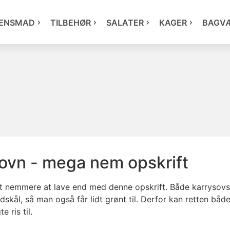
ENSMAD
TILBEHØR
SALATER
KAGER
BAGV
 i ovn - mega nem opskrift
ret nemmere at lave end med denne opskrift. Både karrysovs 
ål, så man også får lidt grønt til. Derfor kan retten både 
 ris til.