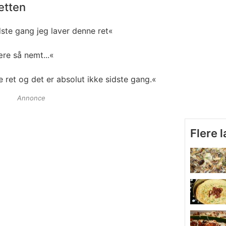
etten
dste gang jeg laver denne ret«
re så nemt...«
e ret og det er absolut ikke sidste gang.«
Annonce
Flere 