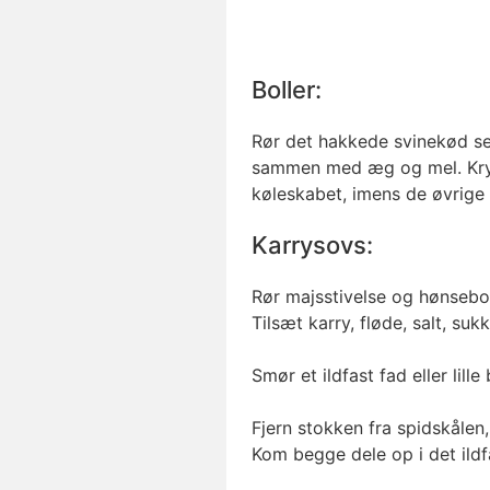
Boller:
Rør det hakkede svinekød sej
sammen med æg og mel. Krydr
køleskabet, imens de øvrige 
Karrysovs:
Rør majsstivelse og hønsebo
Tilsæt karry, fløde, salt, suk
Smør et ildfast fad eller lill
Fjern stokken fra spidskålen, 
Kom begge dele op i det ildf