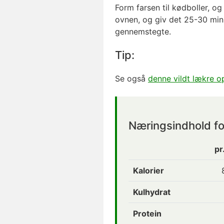
Form farsen til kødboller, o
ovnen, og giv det 25-30 minu
gennemstegte.
Tip:
Se også
denne vildt lækre op
Næringsindhold for 
pr
Kalorier
Kulhydrat
Protein