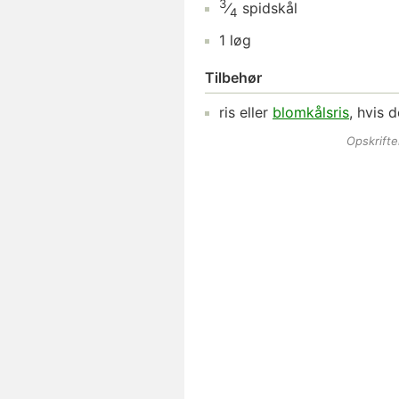
3
⁄
spidskål
4
1
løg
Tilbehør
ris
eller
blomkålsris
, hvis d
Opskrift