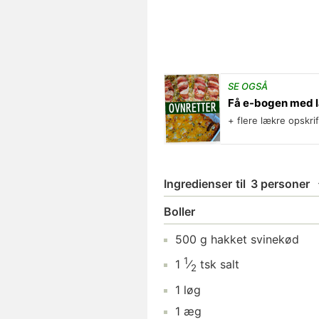
SE OGSÅ
Få e-bogen med l
+ flere lækre opskri
Ingredienser
til
3 personer
Boller
500
g
hakket svinekød
1
1
⁄
tsk
salt
2
1
løg
1
æg