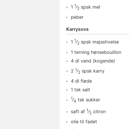
1
1
⁄
spsk
mel
2
peber
Karrysovs
1
1
⁄
spsk
majsstivelse
2
1
terning
hønsebouillon
4
dl
vand
(kogende)
1
2
⁄
spsk
karry
2
4
dl
fløde
1
tsk
salt
1
⁄
tsk
sukker
4
1
saft af
⁄
citron
2
olie
til fadet