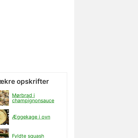
lækre opskrifter
Mørbrad i
champignonsauce
Æggekage i ovn
Fyldte squash