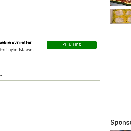
ækre ovnretter
KLIK HER
fter i nyhedsbrevet