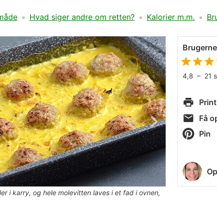
måde
Hvad siger andre om retten?
Kalorier m.m.
Br
Brugern
4,8
–
21
Print
Få op
Pin
Op
r i karry, og hele molevitten laves i et fad i ovnen,