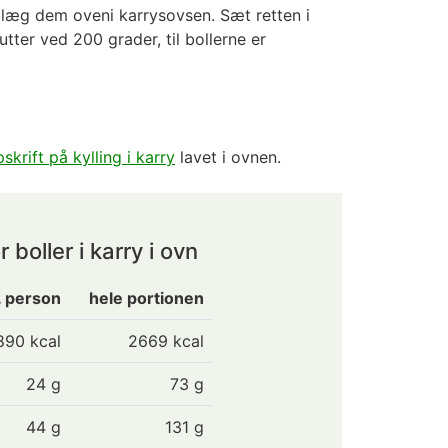
g læg dem oveni karrysovsen. Sæt retten i
tter ved 200 grader, til bollerne er
skrift på kylling i karry
lavet i ovnen.
boller i karry i ovn
. person
hele portionen
890
kcal
2669 kcal
24
g
73 g
44
g
131 g