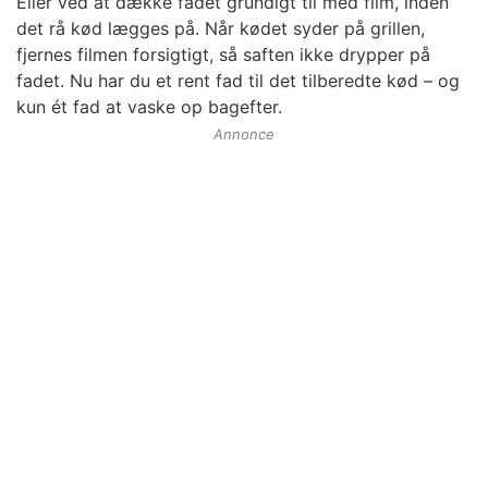
Eller ved at dække fadet grundigt til med film, inden
det rå kød lægges på. Når kødet syder på grillen,
fjernes filmen forsigtigt, så saften ikke drypper på
fadet. Nu har du et rent fad til det tilberedte kød – og
kun ét fad at vaske op bagefter.
Annonce