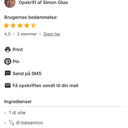
Opskrift af
Simon Glue
Brugernes bedømmelse:
4,5
–
2
stemmer –
Stem her
Print
Pin
Send på SMS
Få opskriften sendt til din mail
Ingredienser
1
dl
olie
1
⁄
dl
balsamico
4