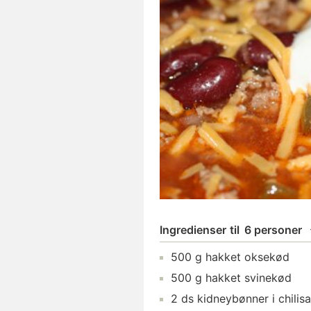
Ingredienser
til
6 personer
500
g
hakket oksekød
500
g
hakket svinekød
2
ds
kidneybønner i chilis