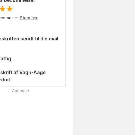
es bedømmelse:
temmer –
Stem her
skriften sendt til din mail
attig
skrift af
Vagn-Aage
rdorf
Annonce