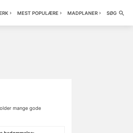
ÆRK
MEST POPULÆRE
MADPLANER
SØG
eholder mange gode