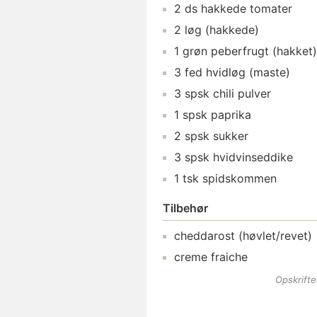
2
ds
hakkede tomater
2
løg
(hakkede)
1
grøn peberfrugt
(hakket)
3
fed
hvidløg
(maste)
3
spsk
chili
pulver
1
spsk
paprika
2
spsk
sukker
3
spsk
hvidvinseddike
1
tsk
spidskommen
Tilbehør
cheddarost
(høvlet/revet)
creme fraiche
Opskrift