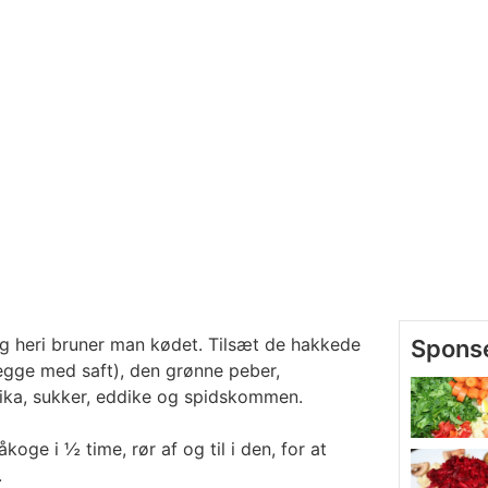
og heri bruner man kødet. Tilsæt de hakkede
egge med saft), den grønne peber,
prika, sukker, eddike og spidskommen.
oge i ½ time, rør af og til i den, for at
.