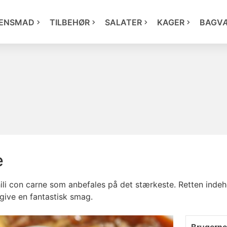
ENSMAD
TILBEHØR
SALATER
KAGER
BAGV
e
chili con carne som anbefales på det stærkeste. Retten ind
 give en fantastisk smag.