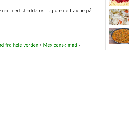
rkner med cheddarost og creme fraiche på
.
d fra hele verden
›
Mexicansk mad
›