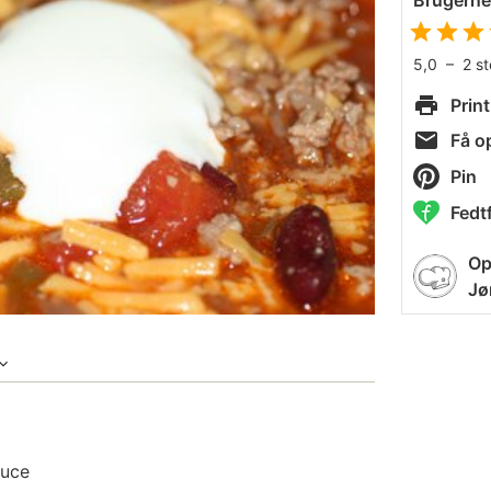
Brugern
5,0
–
2
s
Print
Få op
Pin
Fedtf
Op
Jø
auce