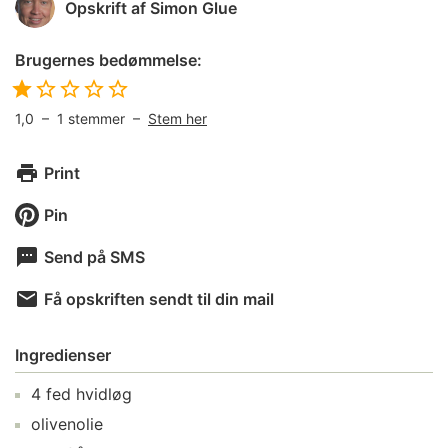
Opskrift af
Simon Glue
Brugernes bedømmelse:
1,0
–
1
stemmer –
Stem her
Print
Pin
Send på SMS
Få opskriften sendt til din mail
Ingredienser
4
fed
hvidløg
olivenolie