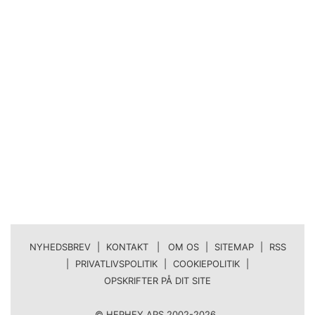
NYHEDSBREV
|
KONTAKT | OM OS
|
SITEMAP
|
RSS
|
PRIVATLIVSPOLITIK
|
COOKIEPOLITIK
|
OPSKRIFTER PÅ DIT SITE
© HEPHEY APS 2002-2026