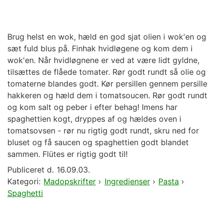
Brug helst en wok, hæld en god sjat olien i wok'en og
sæt fuld blus på. Finhak hvidløgene og kom dem i
wok'en. Når hvidløgnene er ved at være lidt gyldne,
tilsættes de flåede tomater. Rør godt rundt så olie og
tomaterne blandes godt. Kør persillen gennem persille
hakkeren og hæld dem i tomatsoucen. Rør godt rundt
og kom salt og peber i efter behag! Imens har
spaghettien kogt, dryppes af og hældes oven i
tomatsovsen - rør nu rigtig godt rundt, skru ned for
bluset og få saucen og spaghettien godt blandet
sammen. Flütes er rigtig godt til!
Publiceret d.
16.09.03.
Kategori:
Madopskrifter
›
Ingredienser
›
Pasta
›
Spaghetti