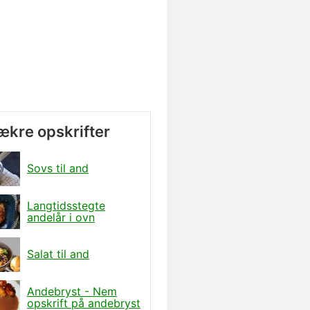
lækre opskrifter
Sovs til and
Langtidsstegte
andelår i ovn
Salat til and
Andebryst - Nem
opskrift på andebryst