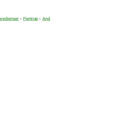
gredienser
›
Fjerkræ
›
And