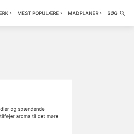
ÆRK
MEST POPULÆRE
MADPLANER
SØG
andler og spændende
ilføjer aroma til det møre