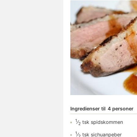
Ingredienser
til
4 personer
1
⁄
tsk
spidskommen
2
1
⁄
tsk
sichuanpeber
2