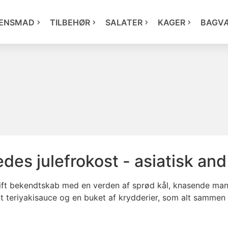
ENSMAD
TILBEHØR
SALATER
KAGER
BAGV
edes julefrokost - asiatisk and
stift bekendtskab med en verden af sprød kål, knasende m
 teriyakisauce og en buket af krydderier, som alt sammen t