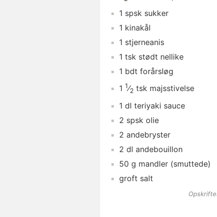
1
spsk
sukker
1
kinakål
1
stjerneanis
1
tsk
stødt nellike
1
bdt
forårsløg
1
1
⁄
tsk
majsstivelse
2
1
dl
teriyaki sauce
2
spsk
olie
2
andebryster
2
dl
andebouillon
50
g
mandler
(smuttede)
groft salt
Opskrift