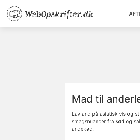
AFT
Mad til anderl
Lav and på asiatisk vis og 
smagsnuancer fra sød og salt
andekød.