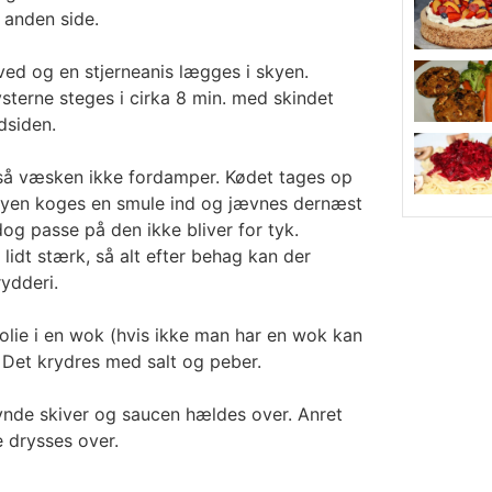
n anden side.
ved og en stjerneanis lægges i skyen.
erne steges i cirka 8 min. med skindet
dsiden.
så væsken ikke fordamper. Kødet tages op
Skyen koges en smule ind og jævnes dernæst
og passe på den ikke bliver for tyk.
lidt stærk, så alt efter behag kan der
rydderi.
 olie i en wok (hvis ikke man har en wok kan
 Det krydres med salt og peber.
tynde skiver og saucen hældes over. Anret
 drysses over.