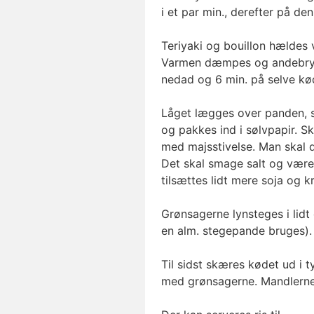
i et par min., derefter på de
Teriyaki og bouillon hældes 
Varmen dæmpes og andebryst
nedad og 6 min. på selve kø
Låget lægges over panden, 
og pakkes ind i sølvpapir. 
med majsstivelse. Man skal d
Det skal smage salt og være 
tilsættes lidt mere soja og k
Grønsagerne lynsteges i lidt
en alm. stegepande bruges).
Til sidst skæres kødet ud i 
med grønsagerne. Mandlerne