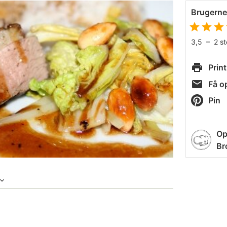
Brugern
3,5
–
2
s
Print
Få op
Pin
Op
Br