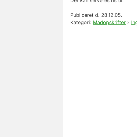
Der kan serveres ris til.
Publiceret d.
28.12.05.
Kategori:
Madopskrifter
›
In