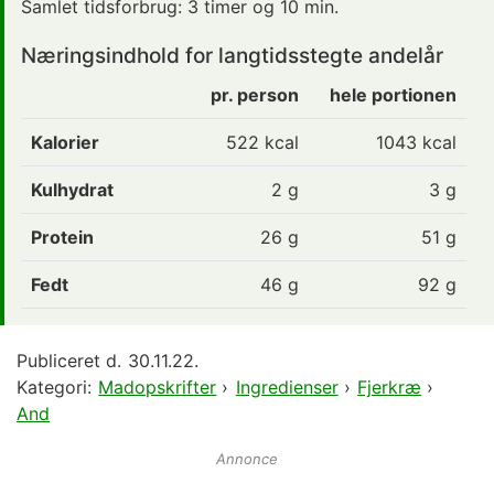
Samlet tidsforbrug:
3 timer og 10 min.
Næringsindhold for langtidsstegte andelår
pr. person
hele portionen
Kalorier
522
kcal
1043 kcal
Kulhydrat
2
g
3 g
Protein
26
g
51 g
Fedt
46
g
92 g
Publiceret d.
30.11.22.
Kategori:
Madopskrifter
›
Ingredienser
›
Fjerkræ
›
And
Annonce