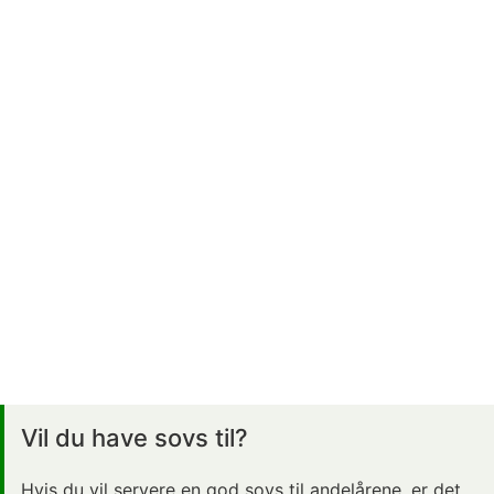
Vil du have sovs til?
Hvis du vil servere en god sovs til andelårene, er det