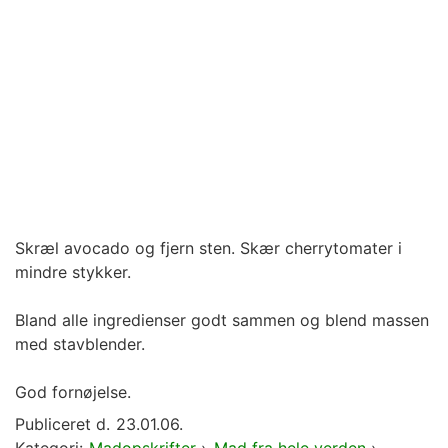
Skræl avocado og fjern sten. Skær cherrytomater i
mindre stykker.
Bland alle ingredienser godt sammen og blend massen
med stavblender.
God fornøjelse.
Publiceret d.
23.01.06.
Kategori:
Madopskrifter
›
Mad fra hele verden
›