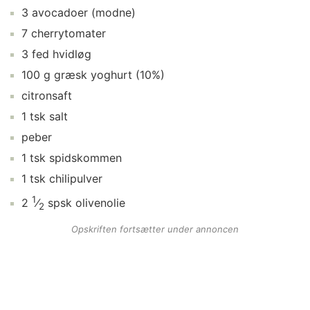
3
avocadoer
(modne)
7
cherrytomater
3
fed
hvidløg
100
g
græsk yoghurt
(10%)
citronsaft
1
tsk
salt
peber
1
tsk
spidskommen
1
tsk
chilipulver
1
2
⁄
spsk
olivenolie
2
Opskriften fortsætter under annoncen