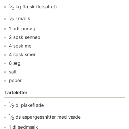
1
⁄
kg
flæsk
(letsaltet)
2
1
⁄
l
mælk
2
1
bdt
purløg
2
spsk
sennep
4
spsk
mel
4
spsk
smør
8
æg
salt
peber
Tarteletter
1
⁄
dl
piskefløde
2
1
⁄
ds
aspargessnitter
med væde
2
1
dl
sødmælk