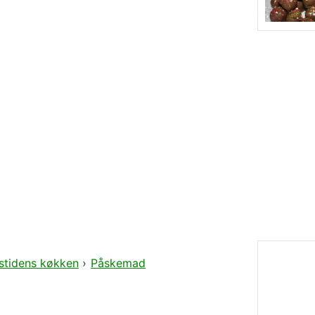
stidens køkken
›
Påskemad