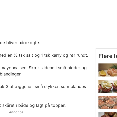
de bliver hårdkogte.
d en ½ tsk salt og 1 tsk karry og rør rundt.
Flere 
i mayonnaisen. Skær sildene i små bidder og
blandingen.
hak 3 af æggene i små stykker, som blandes
.
t skåret i både og lagt på toppen.
Annonce