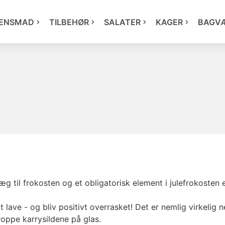
ENSMAD
TILBEHØR
SALATER
KAGER
BAGV
g til frokosten og et obligatorisk element i julefrokosten 
t lave - og bliv positivt overrasket! Det er nemlig virkelig 
roppe karrysildene på glas.