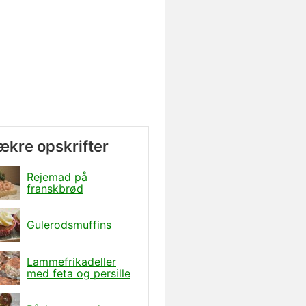
lækre opskrifter
Rejemad på
franskbrød
Gulerodsmuffins
Lammefrikadeller
med feta og persille