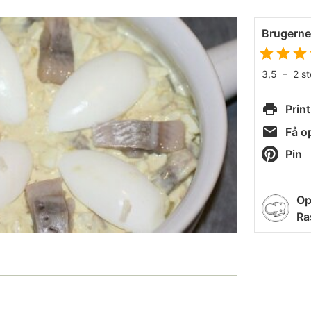
Brugern
3,5
–
2
s
Print
Få op
Pin
Op
Ra