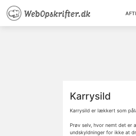
AFT
Karrysild
Karrysild er lækkert som pålæ
Prøv selv, hvor nemt det er a
undskyldninger for ikke at d