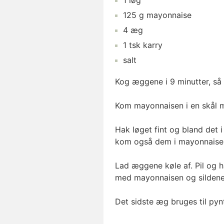
1
løg
125
g
mayonnaise
4
æg
1
tsk
karry
salt
Kog æggene i 9 minutter, så 
Kom mayonnaisen i en skål me
Hak løget fint og bland det 
kom også dem i mayonnaise
Lad æggene køle af. Pil og 
med mayonnaisen og sildene
Det sidste æg bruges til pyn