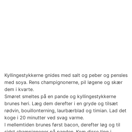
Kyllingestykkerne gnides med salt og peber og pensles
med soya. Rens champignonerne, pil løgene og skær
dem i kvarte.
Smøret smeltes på en pande og kyllingestykkerne
brunes heri. Læg dem derefter i en gryde og tilsæt
rødvin, bouillonterning, laurbærblad og timian. Lad det
koge i 20 minutter ved svag varme.
I mellemtiden brunes først bacon, derefter løg og til
sidst champignoner på panden. Kom disse ting i