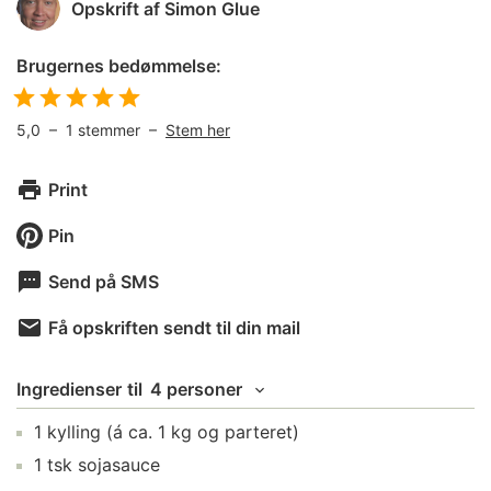
Opskrift af
Simon Glue
Brugernes bedømmelse:
5,0
–
1
stemmer –
Stem her
Print
Pin
Send på SMS
Få opskriften sendt til din mail
Ingredienser
til
4 personer
1
kylling
(á ca. 1 kg og parteret)
1
tsk
sojasauce