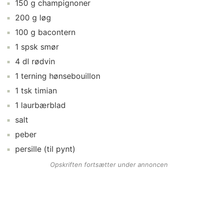
150
g
champignoner
200
g
løg
100
g
bacontern
1
spsk
smør
4
dl
rødvin
1
terning
hønsebouillon
1
tsk
timian
1
laurbærblad
salt
peber
persille
(til pynt)
Opskriften fortsætter under annoncen