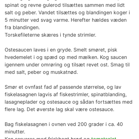
spinat og revne gulerod tilsættes sammen med lidt
salt og peber. Vandet tilsættes og blandingen koger i
5 minutter ved svag varme. Herefter hældes væden
fra blandingen.
Torskefileterne skæres i tynde strimler.
Ostesaucen laves i en gryde. Smelt smøret, pisk
hvedemelet i og spæd op med mælken. Kog saucen
igennem under omrøring og tilsæt revet ost. Smag til
med salt, peber og muskatnød.
Smør et ovnfast fad af passende størrelse, og lav
fiskelasagnen lagvis af fiskestrimler, spinatblanding,
lasagneplader og ostesauce og sådan fortsættes med
flere lag. Det øverste lag skal være ostesauce.
Bag fiskelasagnen i ovnen ved 200 grader i ca. 40
minutter.
Kan serveres med friskbagt brød og
tomatsalat
.