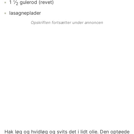
1
1
⁄
gulerod
(revet)
2
lasagneplader
Opskriften fortsætter under annoncen
Hak løg og hvidløg og svits det i lidt olie. Den optøede