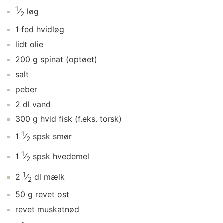
1
⁄
løg
2
1
fed
hvidløg
lidt
olie
200
g
spinat
(optøet)
salt
peber
2
dl
vand
300
g
hvid fisk
(f.eks. torsk)
1
1
⁄
spsk
smør
2
1
1
⁄
spsk
hvedemel
2
1
2
⁄
dl
mælk
2
50
g
revet ost
revet muskatnød