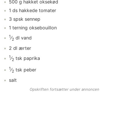
500
g
hakket oksekød
1
ds
hakkede tomater
3
spsk
sennep
1
terning
oksebouillon
1
⁄
dl
vand
2
2
dl
ærter
1
⁄
tsk
paprika
2
1
⁄
tsk
peber
2
salt
Opskriften fortsætter under annoncen