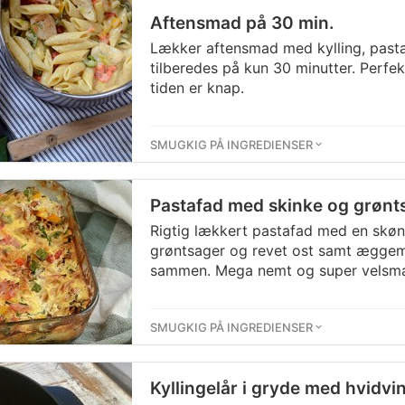
Aftensmad på 30 min.
Lækker aftensmad med kylling, pasta
tilberedes på kun 30 minutter. Perfekt
tiden er knap.
SMUGKIG PÅ INGREDIENSER
Pastafad med skinke og grønt
Rigtig lækkert pastafad med en skøn 
grøntsager og revet ost samt æggema
sammen. Mega nemt og super velsm
SMUGKIG PÅ INGREDIENSER
Kyllingelår i gryde med hvidvi