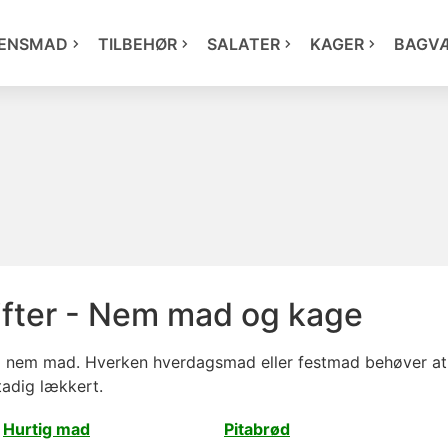
ENSMAD
TILBEHØR
SALATER
KAGER
BAGV
fter - Nem mad og kage
g nem mad. Hverken hverdagsmad eller festmad behøver at 
tadig lækkert.
Hurtig mad
Pitabrød