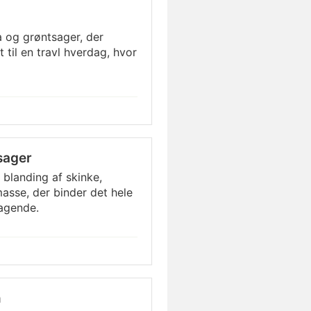
 og grøntsager, der
 til en travl hverdag, hvor
sager
blanding af skinke,
sse, der binder det hele
agende.
n