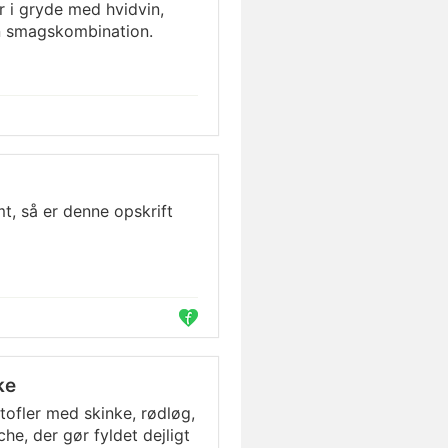
r i gryde med hvidvin,
n smagskombination.
t, så er denne opskrift
ke
ofler med skinke, rødløg,
e, der gør fyldet dejligt