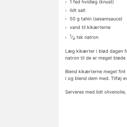
1
fed
hvidløg
(knust)
lidt
salt
50
g
tahin
(sesamsauce)
vand
til kikærterne
1
⁄
tsk
natron
4
Læg kikærter i blød dagen f
natron til de er meget bløde 
Blend kikærterne meget fint
i og blend dem med. Tilføj evt
Serveres med lidt olivenolie, 