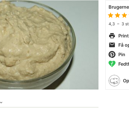
Brugern
4,3
–
3
s
Print
Få op
Pin
Fedtf
Op