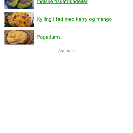
Indiske fiskefrikadeller
Kylling i fad med karry og mango
Papadums
Annonce