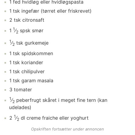
1
fed
hvidløg
eller hvidløgspasta
1
tsk
ingefær
(tørret eller friskrevet)
2
tsk
citronsaft
1
1
⁄
spsk
smør
2
1
⁄
tsk
gurkemeje
2
1
tsk
spidskommen
1
tsk
koriander
1
tsk
chilipulver
1
tsk
garam masala
3
tomater
1
⁄
peberfrugt
skåret i meget fine tern (kan
2
udelades)
1
2
⁄
dl
creme fraiche
eller yoghurt
2
Opskriften fortsætter under annoncen