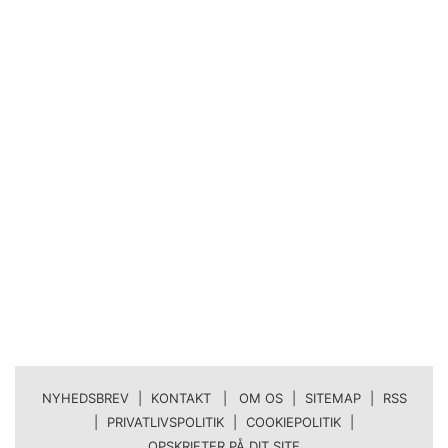
NYHEDSBREV
|
KONTAKT | OM OS
|
SITEMAP
|
RSS
|
PRIVATLIVSPOLITIK
|
COOKIEPOLITIK
|
OPSKRIFTER PÅ DIT SITE