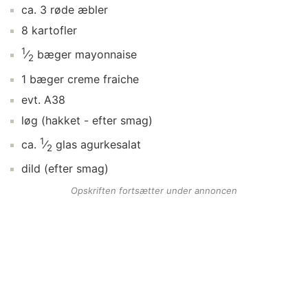
ca.
3
røde æbler
8
kartofler
1
⁄
bæger
mayonnaise
2
1
bæger
creme fraiche
evt.
A38
løg
(hakket - efter smag)
1
ca.
⁄
glas
agurkesalat
2
dild
(efter smag)
Opskriften fortsætter under annoncen