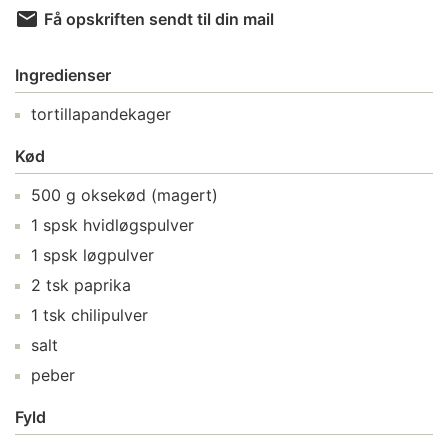
Få opskriften sendt til din mail
Ingredienser
tortillapandekager
Kød
500
g
oksekød
(magert)
1
spsk
hvidløgspulver
1
spsk
løgpulver
2
tsk
paprika
1
tsk
chilipulver
salt
peber
Fyld