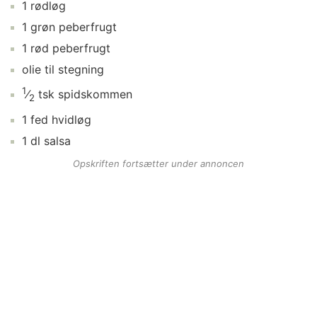
1
rødløg
1
grøn peberfrugt
1
rød peberfrugt
olie
til stegning
1
⁄
tsk
spidskommen
2
1
fed
hvidløg
1
dl
salsa
Opskriften fortsætter under annoncen