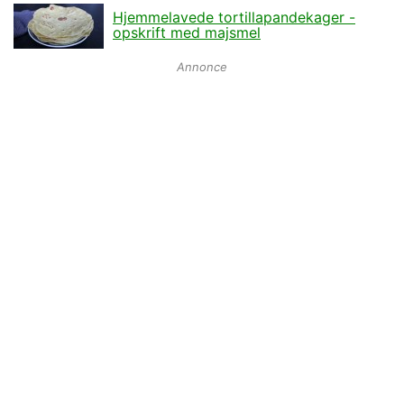
Hjemmelavede tortillapandekager -
opskrift med majsmel
Annonce