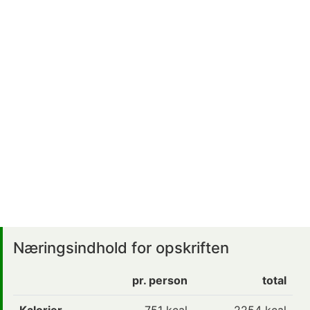
Næringsindhold for opskriften
pr. person
total
Kalorier
751
kcal
2254 kcal