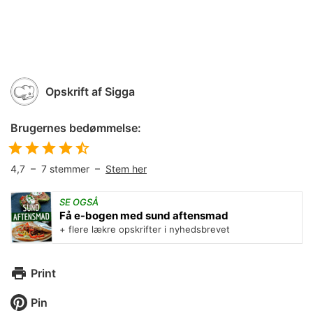
Opskrift af
Sigga
Brugernes bedømmelse:
4,7
–
7
stemmer –
Stem her
SE OGSÅ
Få e-bogen med sund aftensmad
+ flere lækre opskrifter i nyhedsbrevet
Print
Pin