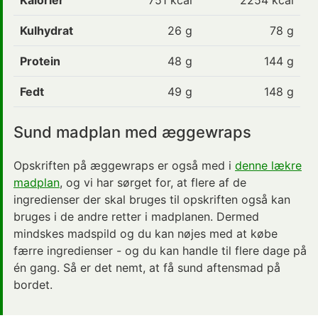
Kulhydrat
26
g
78 g
Protein
48
g
144 g
Fedt
49
g
148 g
Sund madplan med æggewraps
Opskriften på æggewraps er også med i
denne lækre
madplan
, og vi har sørget for, at flere af de
ingredienser der skal bruges til opskriften også kan
bruges i de andre retter i madplanen. Dermed
mindskes madspild og du kan nøjes med at købe
færre ingredienser - og du kan handle til flere dage på
én gang. Så er det nemt, at få sund aftensmad på
bordet.