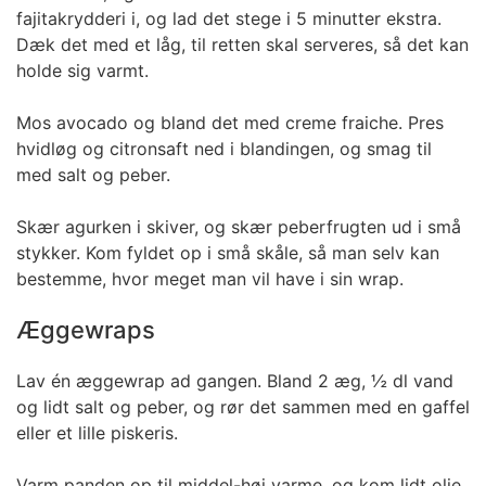
fajitakrydderi i, og lad det stege i 5 minutter ekstra.
Dæk det med et låg, til retten skal serveres, så det kan
holde sig varmt.
Mos avocado og bland det med creme fraiche. Pres
hvidløg og citronsaft ned i blandingen, og smag til
med salt og peber.
Skær agurken i skiver, og skær peberfrugten ud i små
stykker. Kom fyldet op i små skåle, så man selv kan
bestemme, hvor meget man vil have i sin wrap.
Æggewraps
Lav én æggewrap ad gangen. Bland 2 æg, ½ dl vand
og lidt salt og peber, og rør det sammen med en gaffel
eller et lille piskeris.
Varm panden op til middel-høj varme, og kom lidt olie