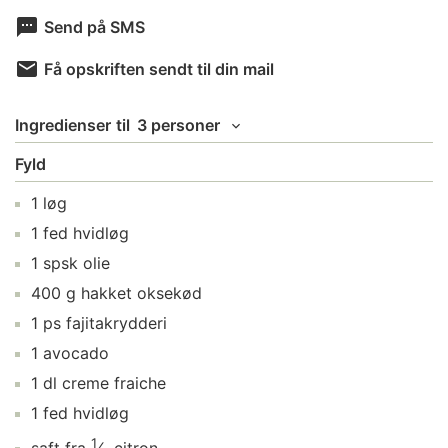
Send på SMS
Få opskriften sendt til din mail
Ingredienser
til
3 personer
Fyld
1
løg
1
fed
hvidløg
1
spsk
olie
400
g
hakket oksekød
1
ps
fajitakrydderi
1
avocado
1
dl
creme fraiche
1
fed
hvidløg
1