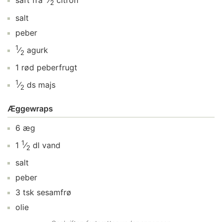
saft fra
⁄
citron
2
salt
peber
1
⁄
agurk
2
1
rød peberfrugt
1
⁄
ds
majs
2
Æggewraps
6
æg
1
1
⁄
dl
vand
2
salt
peber
3
tsk
sesamfrø
olie