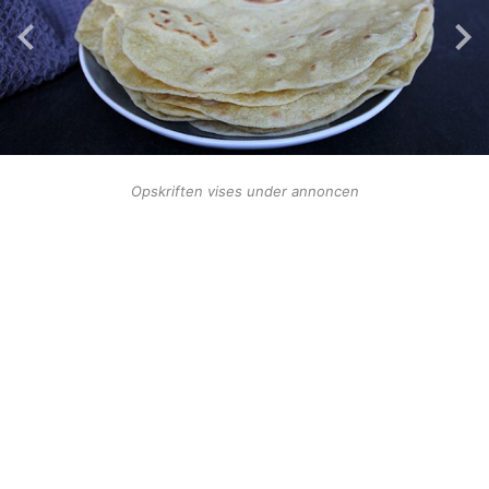
Opskriften vises under annoncen