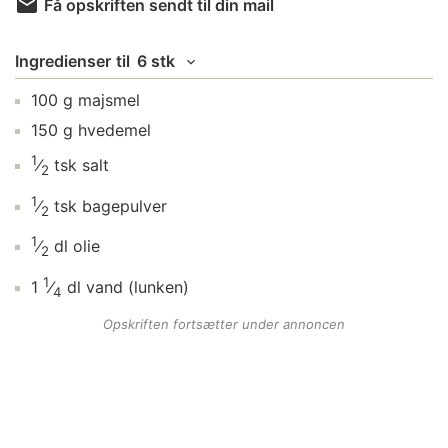
Få opskriften sendt til din mail
Ingredienser
til
6 stk
100
g
majsmel
150
g
hvedemel
1
⁄
tsk
salt
2
1
⁄
tsk
bagepulver
2
1
⁄
dl
olie
2
1
1
⁄
dl
vand
(lunken)
4
Opskriften fortsætter under annoncen