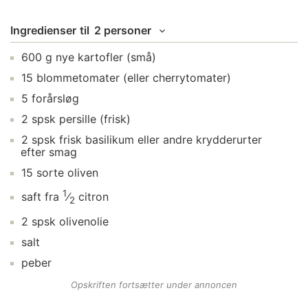
Ingredienser
til
2 personer
600
g
nye kartofler
(små)
15
blommetomater
(eller cherrytomater)
5
forårsløg
2
spsk
persille
(frisk)
2
spsk
frisk basilikum
eller andre krydderurter
efter smag
15
sorte oliven
1
saft fra
⁄
citron
2
2
spsk
olivenolie
salt
peber
Opskriften fortsætter under annoncen