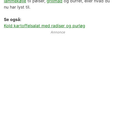
lammekølle
til pølser,
grillmad
og buffet, eller hvad du
nu har lyst til.
Se også:
Kold kartoffelsalat med radiser og purløg
Annonce