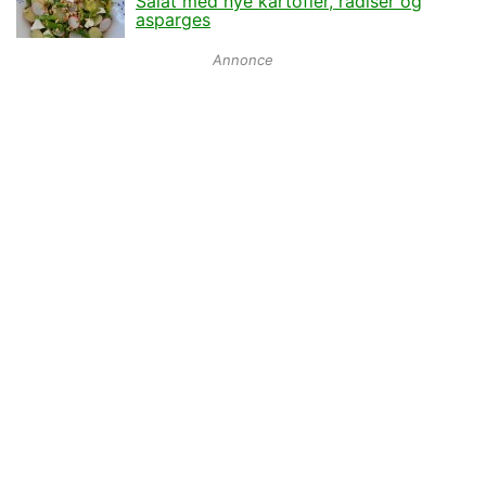
Salat med nye kartofler, radiser og
asparges
Annonce