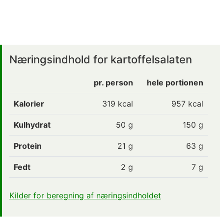
Næringsindhold for kartoffelsalaten
pr. person
hele portionen
Kalorier
319
kcal
957 kcal
Kulhydrat
50
g
150 g
Protein
21
g
63 g
Fedt
2
g
7 g
Kilder for beregning af næringsindholdet