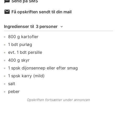
Send på SMS
Få opskriften sendt til din mail
Ingredienser
til
3 personer
800
g
kartofler
1
bdt
purløg
evt.
1
bdt
persille
400
g
skyr
1
spsk
dijonsennep
eller efter smag
1
spsk
karry
(mild)
salt
peber
Opskriften fortsætter under annoncen