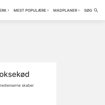
ÆRK
MEST POPULÆRE
MADPLANER
SØG
 oksekød
redienserne skaber