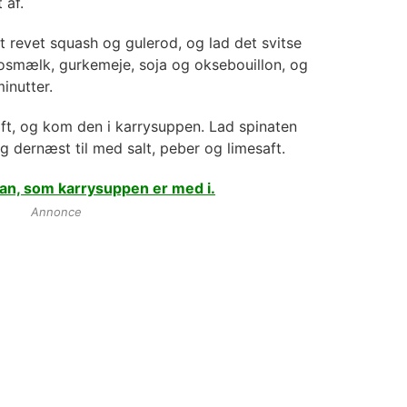
 af.
t revet squash og gulerod, og lad det svitse
okosmælk, gurkemeje, soja og oksebouillon, og
inutter.
oft, og kom den i karrysuppen. Lad spinaten
 dernæst til med salt, peber og limesaft.
an, som karrysuppen er med i.
Annonce