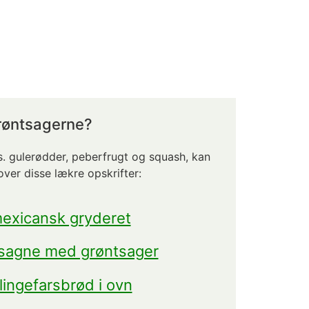
grøntsagerne?
ks. gulerødder, peberfrugt og squash, kan
ver disse lækre opskrifter:
exicansk gryderet
sagne med grøntsager
llingefarsbrød i ovn