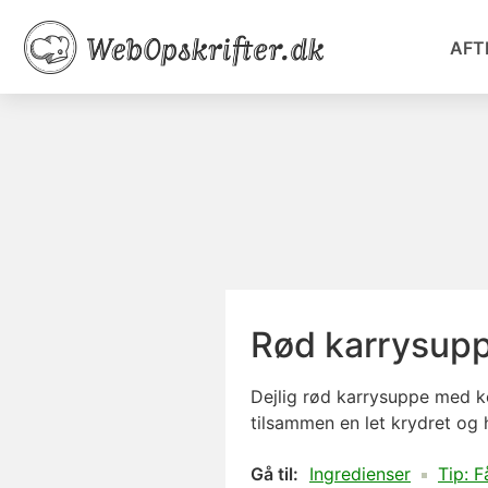
AFT
Rød karrysup
Dejlig rød karrysuppe med 
tilsammen en let krydret og 
Gå til:
Ingredienser
Tip: F