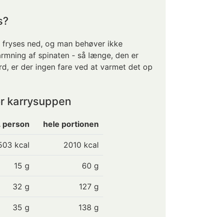
s?
 fryses ned, og man behøver ikke
mning af spinaten - så længe, den er
jord, er der ingen fare ved at varmet det op
or karrysuppen
. person
hele portionen
503
kcal
2010 kcal
15
g
60 g
32
g
127 g
35
g
138 g