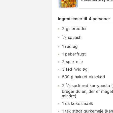
+ flere lækre opskri
Ingredienser
til
4 personer
2
gulerødder
1
⁄
squash
2
1
rødløg
1
peberfrugt
2
spsk
olie
3
fed
hvidløg
500
g
hakket oksekød
1
2
⁄
spsk
rød karrypasta
(
2
bruger du en, der er meget
mindre)
1
ds
kokosmælk
1
tsk
stødt gurkemeje
(kan