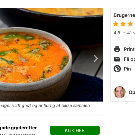
Brugern
4,8
–
41
Print
Få op
Pin
Op
ager vildt godt og er hurtig at bikse sammen.
gode gryderetter
KLIK HER