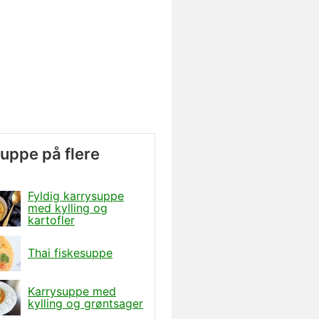
uppe på flere
Fyldig karrysuppe
med kylling og
kartofler
Thai fiskesuppe
Karrysuppe med
kylling og grøntsager