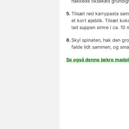
hakkede oksekød grundigt
Tilsæt rød karrypasta sam
et kort øjeblik. Tilsæt k
lad suppen simre i ca. 10 m
Skyl spinaten, hak den gr
falde lidt sammen, og smag
Se også denne lækre madpl