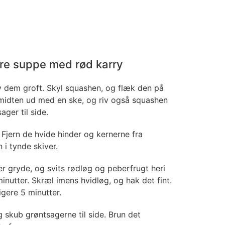
re suppe med rød karry
v dem groft. Skyl squashen, og flæk den på
 midten ud med en ske, og riv også squashen
ger til side.
. Fjern de hvide hinder og kernerne fra
i tynde skiver.
er gryde, og svits rødløg og peberfrugt heri
inutter. Skræl imens hvidløg, og hak det fint.
ligere 5 minutter.
g skub grøntsagerne til side. Brun det