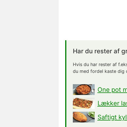
Har du rester af 
Hvis du har rester af f.e
du med fordel kaste dig o
One pot m
Lækker la
Saftigt ky