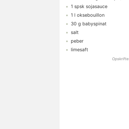
1
spsk
sojasauce
1
l
oksebouillon
30
g
babyspinat
salt
peber
limesaft
Opskrift