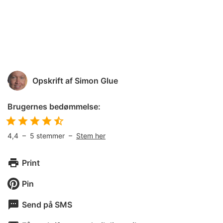
Opskrift af
Simon Glue
Brugernes bedømmelse:
4,4
–
5
stemmer –
Stem her
Print
Pin
Send på SMS