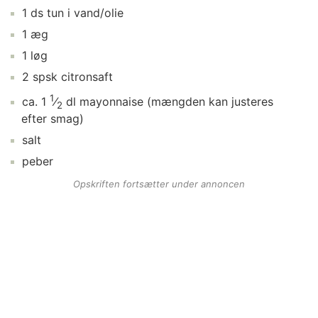
1
ds
tun
i vand/olie
1
æg
1
løg
2
spsk
citronsaft
1
ca.
1
⁄
dl
mayonnaise
(mængden kan justeres
2
efter smag)
salt
peber
Opskriften fortsætter under annoncen