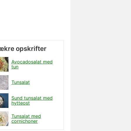
lækre opskrifter
Avocadosalat med
tun
Tunsalat
Sund tunsalat med
hytteost
Tunsalat med
cornichoner