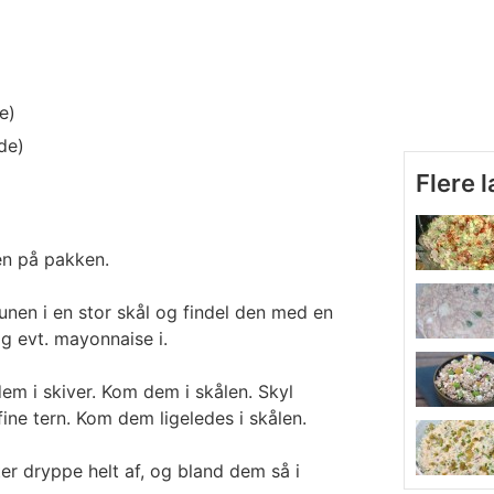
e)
de)
Flere 
en på pakken.
nen i en stor skål og findel den med en
og evt. mayonnaise i.
em i skiver. Kom dem i skålen. Skyl
ine tern. Kom dem ligeledes i skålen.
r dryppe helt af, og bland dem så i