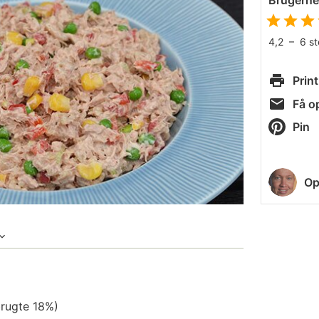
Brugern
4,2
–
6
s
Print
Få op
Pin
Op
brugte 18%)