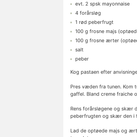
evt.
2
spsk
mayonnaise
4
forårsløg
1
rød peberfrugt
100
g
frosne majs
(optøed
100
g
frosne ærter
(optøe
salt
peber
Kog pastaen efter anvisning
Pres væden fra tunen. Kom tu
gaffel. Bland creme fraiche 
Rens forårsløgene og skær d
peberfrugten og skær den i f
Lad de optøede majs og ærte