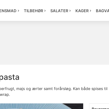
ENSMAD
TILBEHØR
SALATER
KAGER
BAGV
pasta
rfrugt, majs og ærter samt forårsløg. Kan både spises til 
 wrap.