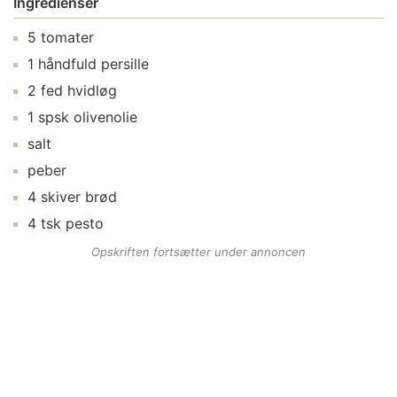
Ingredienser
5
tomater
1
håndfuld
persille
2
fed
hvidløg
1
spsk
olivenolie
salt
peber
4
skiver
brød
4
tsk
pesto
Opskriften fortsætter under annoncen