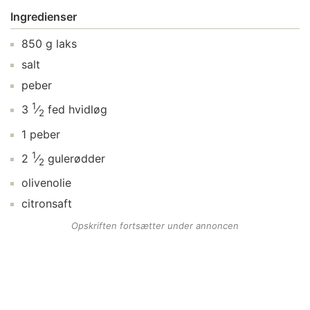
Ingredienser
850
g
laks
salt
peber
1
3
⁄
fed
hvidløg
2
1
peber
1
2
⁄
gulerødder
2
olivenolie
citronsaft
Opskriften fortsætter under annoncen