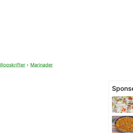
illopskrifter
›
Marinader