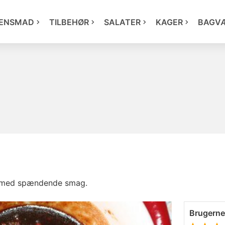
ENSMAD
TILBEHØR
SALATER
KAGER
BAGV
de med spændende smag.
Brugern