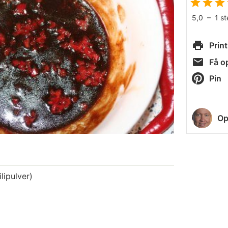
5,0
–
1
s
Print
Få op
Pin
Op
lipulver)