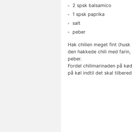
2
spsk
balsamico
1
spsk
paprika
salt
peber
Hak chilien meget fint (husk 
den hakkede chili med farin, 
peber.
Fordel chilimarinaden på køde
på køl indtil det skal tilbered