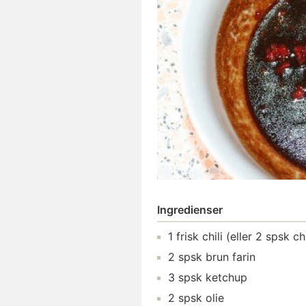
Ingredienser
1
frisk chili
(eller 2 spsk chi
2
spsk
brun farin
3
spsk
ketchup
2
spsk
olie