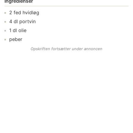
Ingredienser
2
fed
hvidløg
4
dl
portvin
1
dl
olie
peber
Opskriften fortsætter under annoncen