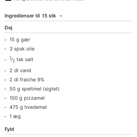
Ingredienser
til
15 stk
Dej
15
g
gær
3
spsk
olie
1
⁄
tsk
salt
2
2
dl
vand
2
dl
fraiche 9%
50
g
speltmel
(sigtet)
100
g
pizzamel
475
g
hvedemel
1
æg
Fyld