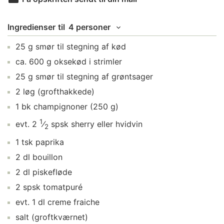
Ingredienser
til
4 personer
25
g
smør
til stegning af kød
ca.
600
g
oksekød i strimler
25
g
smør
til stegning af grøntsager
2
løg
(grofthakkede)
1
bk
champignoner
(250 g)
1
evt.
2
⁄
spsk
sherry
eller hvidvin
2
1
tsk
paprika
2
dl
bouillon
2
dl
piskefløde
2
spsk
tomatpuré
evt.
1
dl
creme fraiche
salt
(groftkværnet)