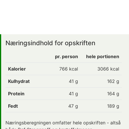
Næringsindhold for opskriften
pr. person
hele portionen
Kalorier
766
kcal
3066 kcal
Kulhydrat
41
g
162 g
Protein
41
g
164 g
Fedt
47
g
189 g
Næringsberegningen omfatter hele opskriften - altså