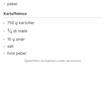
peber
Kartoffelmos
750
g
kartofler
3
⁄
dl
mælk
4
10
g
smør
salt
hvid peber
Opskriften fortsætter under annoncen