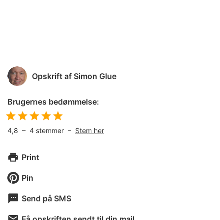
Opskrift af
Simon Glue
Brugernes bedømmelse:
4,8
–
4
stemmer –
Stem her
Print
Pin
Send på SMS
Få opskriften sendt til din mail