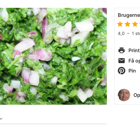
Brugern
4,0
–
1
s
Print
Få op
Pin
Op