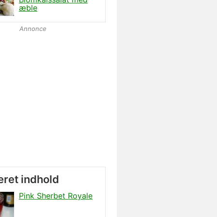
æble
Annonce