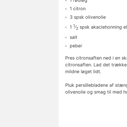
1
rødløg
1
citron
3
spsk
olivenolie
1
1
⁄
spsk
akaciehonning
el
2
salt
peber
Pres citronsaften ned i en sk
citronsaften. Lad det trække
mildne løget lidt.
Pluk persillebladene af stæ
olivenolie og smag til med h