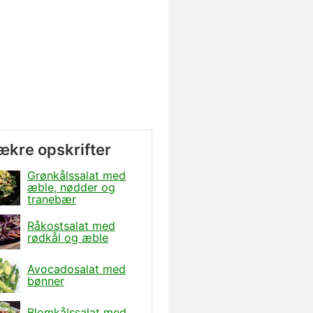
lækre opskrifter
Grønkålssalat med
æble, nødder og
tranebær
Råkostsalat med
rødkål og æble
Avocadosalat med
bønner
Blomkålssalat med