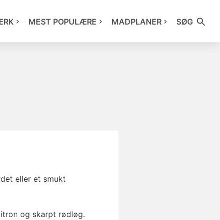
ÆRK
MEST POPULÆRE
MADPLANER
SØG
det eller et smukt
citron og skarpt rødløg.