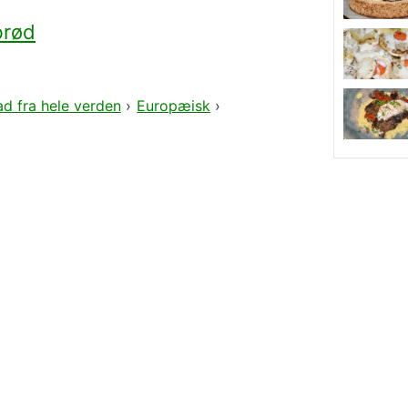
brød
d fra hele verden
›
Europæisk
›