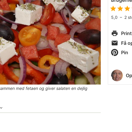
Brugern
5,0
–
2
s
Print
Få op
Pin
Op
sammen med fetaen og giver salaten en dejlig