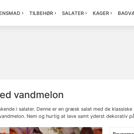
ENSMAD
TILBEHØR
SALATER
KAGER
BAGV
med vandmelon
riskende i salater. Denne er en græsk salat med de klassisk
t af vandmelon. Nem og hurtig at lave samt yderst dekorativ 