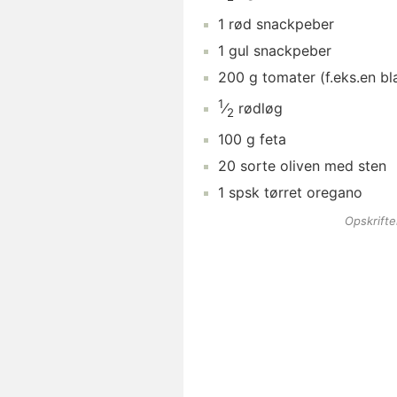
1
rød snackpeber
1
gul snackpeber
200
g
tomater
(f.eks.en b
1
⁄
rødløg
2
100
g
feta
20
sorte oliven med sten
1
spsk
tørret oregano
Opskrift