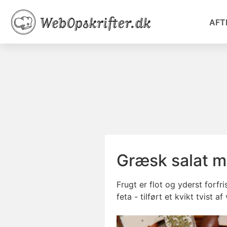
AFT
Græsk salat 
Frugt er flot og yderst forf
feta - tilført et kvikt tvis