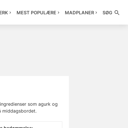
ÆRK
MEST POPULÆRE
MADPLANER
SØG
e ingredienser som agurk og
på middagsbordet.