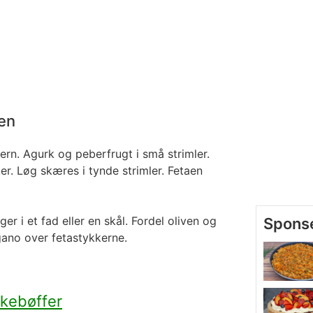
ten
rn. Agurk og peberfrugt i små strimler.
r. Løg skæres i tynde strimler. Fetaen
r i et fad eller en skål. Fordel oliven og
gano over fetastykkerne.
kebøffer