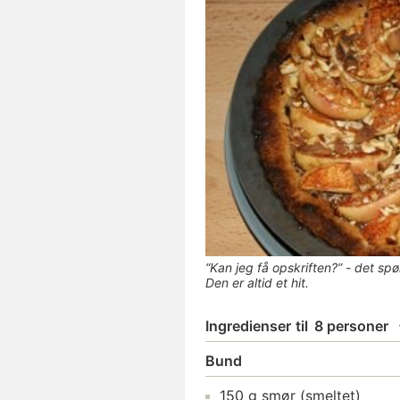
“Kan jeg få opskriften?” - det spø
Den er altid et hit.
Ingredienser
til
8 personer
Bund
150
g
smør
(smeltet)