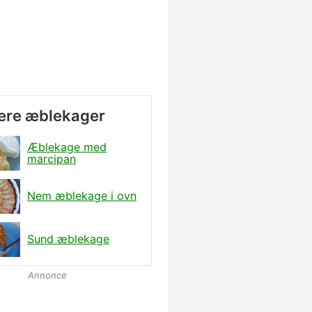
ære æblekager
Æblekage med
marcipan
Nem æblekage i ovn
Sund æblekage
Annonce