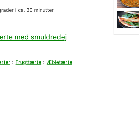
ader i ca. 30 minutter.
rte med smuldredej
rter
›
Frugttærte
›
Æbletærte