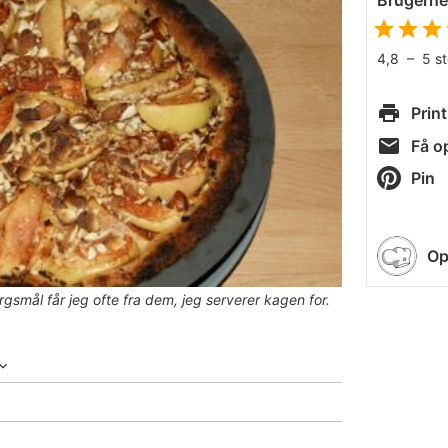
Brugern
4,8
–
5
s
Print
Få op
Pin
Op
rgsmål får jeg ofte fra dem, jeg serverer kagen for.