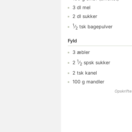
3
dl
mel
2
dl
sukker
1
⁄
tsk
bagepulver
2
Fyld
3
æbler
1
2
⁄
spsk
sukker
2
2
tsk
kanel
100
g
mandler
Opskrift