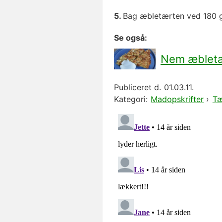
Bag æbletærten ved 180 gr
Se også:
Nem æbletæ
Publiceret d.
01.03.11.
Kategori:
Madopskrifter
›
Tæ