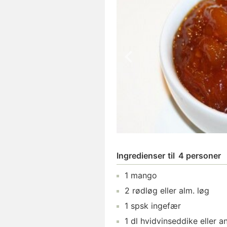
Ingredienser
til
4 personer
1
mango
2
rødløg
eller alm. løg
1
spsk
ingefær
1
dl
hvidvinseddike
eller a