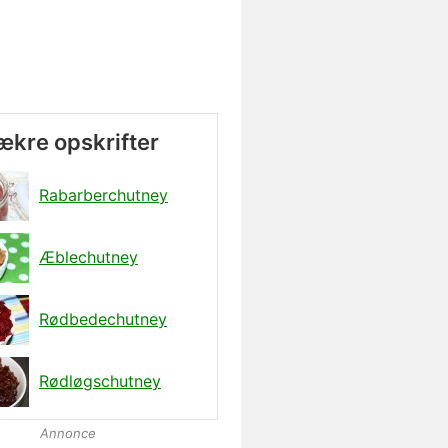
lækre opskrifter
Rabarberchutney
Æblechutney
Rødbedechutney
Rødløgschutney
Annonce