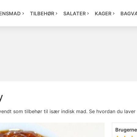
ENSMAD
TILBEHØR
SALATER
KAGER
BAGV
y
dt som tilbehør til især indisk mad. Se hvordan du laver 
Brugern