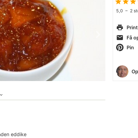
5,0
–
2
s
Print
Få op
Pin
Op
nden eddike