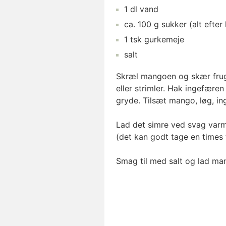
1
dl
vand
ca.
100
g
sukker
(alt efter
1
tsk
gurkemeje
salt
Skræl mangoen og skær frugt
eller strimler. Hak ingefæren
gryde. Tilsæt mango, løg, i
Lad det simre ved svag varme 
(det kan godt tage en times t
Smag til med salt og lad man