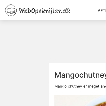
AFT
Mangochutne
Mango chutney er meget anven