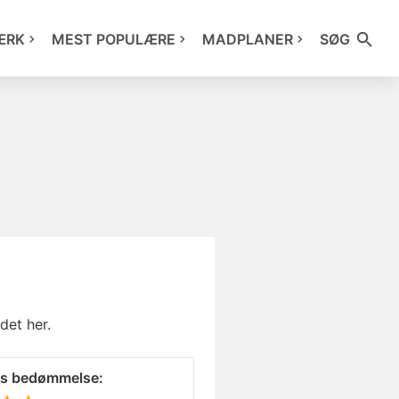
ÆRK
MEST POPULÆRE
MADPLANER
SØG
det her.
es bedømmelse: