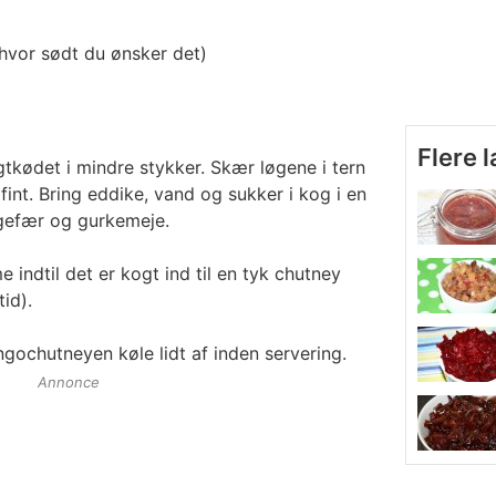
 hvor sødt du ønsker det)
Flere 
kødet i mindre stykker. Skær løgene i tern
 fint. Bring eddike, vand og sukker i kog i en
ngefær og gurkemeje.
indtil det er kogt ind til en tyk chutney
id).
gochutneyen køle lidt af inden servering.
Annonce