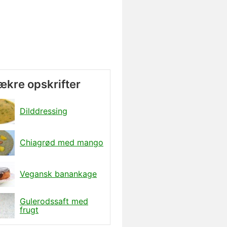
lækre opskrifter
Dilddressing
Chiagrød med mango
Vegansk banankage
Gulerodssaft med
frugt