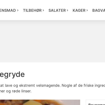
ENSMAD
TILBEHØR
SALATER
KAGER
BAGV
egryde
 at lave og ekstremt velsmagende. Nogle af de friske ingre
er og røde linser.