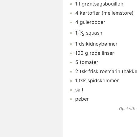
1
l
grøntsagsbouillon
4
kartofler
(mellemstore)
4
gulerødder
1
1
⁄
squash
2
1
ds
kidneybønner
100
g
røde linser
5
tomater
2
tsk
frisk rosmarin
(hakke
1
tsk
spidskommen
salt
peber
Opskrift