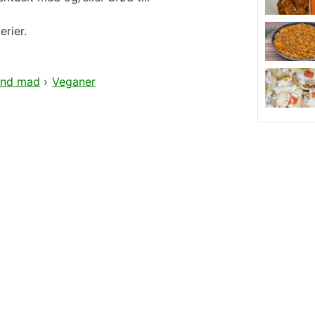
rier.
nd mad
›
Veganer