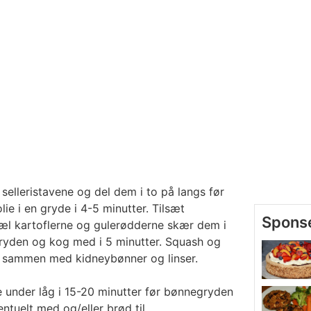
selleristavene og del dem i to på langs før
lie i en gryde i 4-5 minutter. Tilsæt
æl kartoflerne og gulerødderne skær dem i
ryden og kog med i 5 minutter. Squash og
s sammen med kidneybønner og linser.
 under låg i 15-20 minutter før bønnegryden
ntuelt med og/eller brød til.