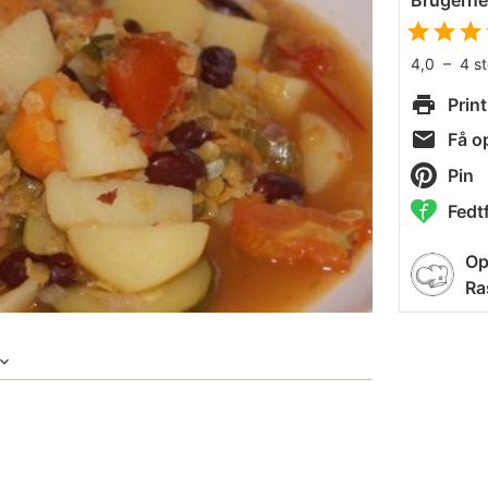
Brugern
4,0
–
4
s
Print
Få op
Pin
Fedtf
Op
Ra