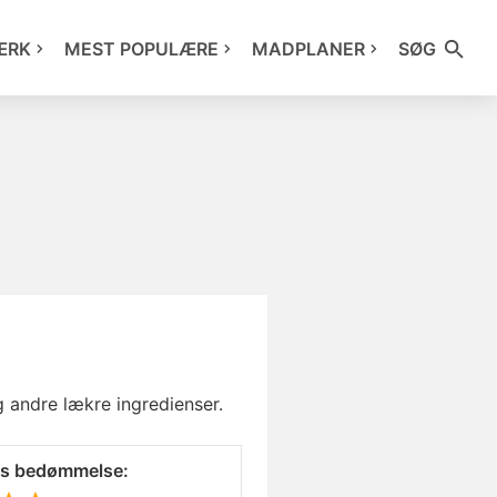
ÆRK
MEST POPULÆRE
MADPLANER
SØG
g andre lækre ingredienser.
es bedømmelse: