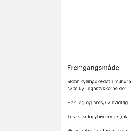
Fremgangsmåde
Skær kyllingekødet i mundret
svits kyllingestykkerne deri.
Hak løg og pres/riv hvidløg.
Tilsæt kidneybønnerne (inkl
Skær peberfrugterne i tern