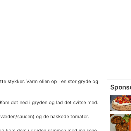
te stykker. Varm olien op i en stor gryde og
 Kom det ned i gryden og lad det svitse med.
. væden/saucen) og de hakkede tomater.
, og kom dem i gryden sammen med majsene.