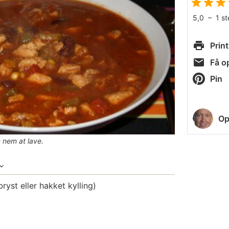
5,0
–
1
s
Print
Få op
Pin
Op
 nem at lave.
bryst eller hakket kylling)