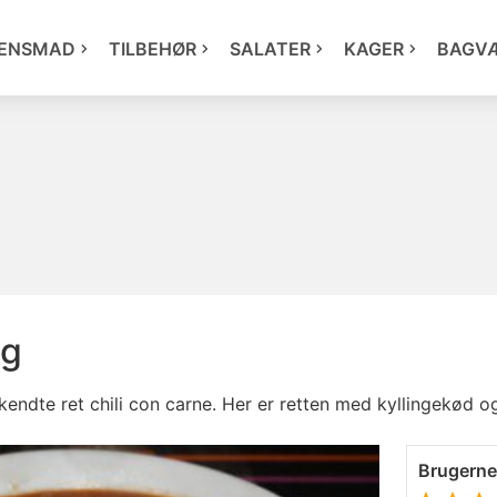
ENSMAD
TILBEHØR
SALATER
KAGER
BAGV
ng
endte ret chili con carne. Her er retten med kyllingekød o
Brugern