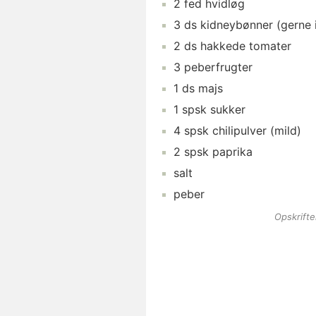
2
fed
hvidløg
3
ds
kidneybønner
(gerne i
2
ds
hakkede tomater
3
peberfrugter
1
ds
majs
1
spsk
sukker
4
spsk
chilipulver
(mild)
2
spsk
paprika
salt
peber
Opskrift