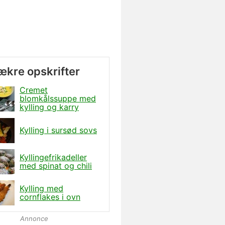
lækre opskrifter
Cremet
blomkålssuppe med
kylling og karry
Kylling i sursød sovs
Kyllingefrikadeller
med spinat og chili
Kylling med
cornflakes i ovn
Annonce