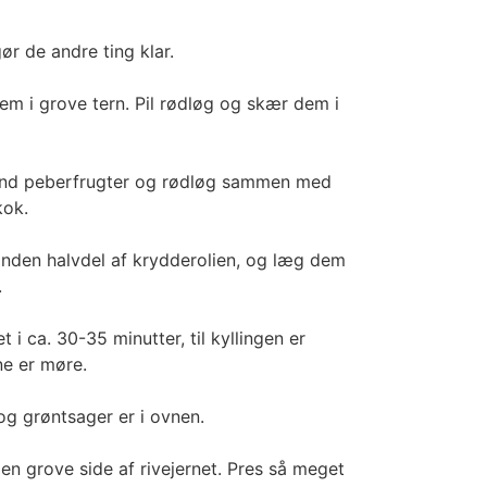
r de andre ting klar.
em i grove tern. Pil rødløg og skær dem i
end peberfrugter og rødløg sammen med
kok.
 anden halvdel af krydderolien, og læg dem
.
 i ca. 30-35 minutter, til kyllingen er
e er møre.
 og grøntsager er i ovnen.
en grove side af rivejernet. Pres så meget