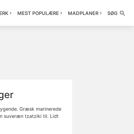
ÆRK
MEST POPULÆRE
MADPLANER
SØG
ger
rrygende. Græsk marinerede
 suveræn tzatziki til. Lidt