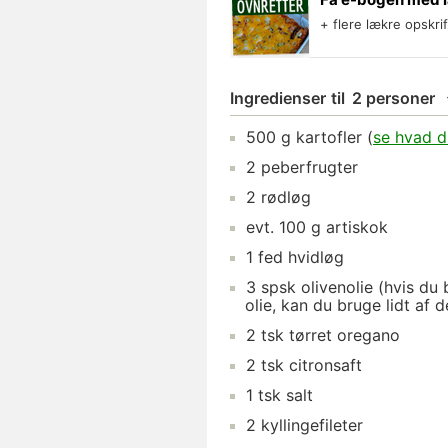
+ flere lækre opskri
Ingredienser
til
2 personer
500
g
kartofler
(
se hvad d
2
peberfrugter
2
rødløg
evt.
100
g
artiskok
1
fed
hvidløg
3
spsk
olivenolie
(hvis du 
olie, kan du bruge lidt af d
2
tsk
tørret oregano
2
tsk
citronsaft
1
tsk
salt
2
kyllingefileter