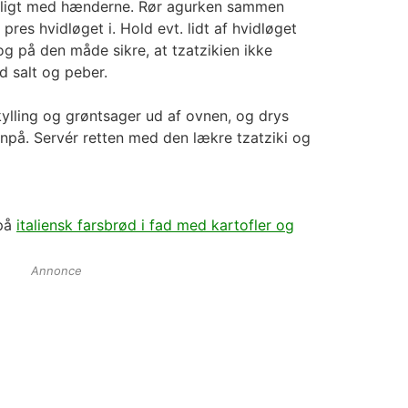
ligt med hænderne. Rør agurken sammen
es hvidløget i. Hold evt. lidt af hvidløget
og på den måde sikre, at tzatzikien ikke
d salt og peber.
lling og grøntsager ud af ovnen, og drys
enpå. Servér retten med den lækre tzatziki og
 på
italiensk farsbrød i fad med kartofler og
Annonce