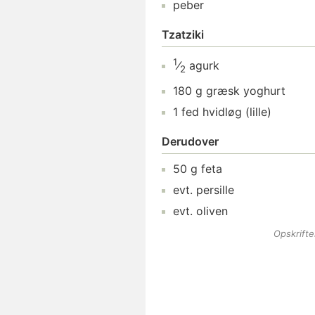
peber
Tzatziki
1
⁄
agurk
2
180
g
græsk yoghurt
1
fed
hvidløg
(lille)
Derudover
50
g
feta
evt.
persille
evt.
oliven
Opskrift