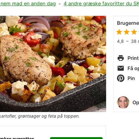
il nem mad en anden dag
4 andre græske favoritter du S
Brugern
4,8
–
38
Print
Få op
Pin
Op
rtofler, grøntsager og feta på toppen.
ækre ovnretter