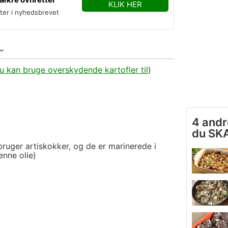
KLIK HER
fter i nyhedsbrevet
u kan bruge overskydende kartofler til
)
4 andr
du SK
bruger artiskokker, og de er marinerede i
enne olie)