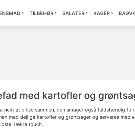
ENSMAD
TILBEHØR
SALATER
KAGER
BAGV
efad med kartofler og grøntsa
ega nem at bikse sammen, den smager også fuldstændig fo
ovnen med dejlige kartofler og grøntsager og serveres med en
sidste, lækre touch.