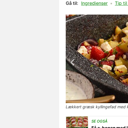
Gå til:
Ingredienser
Tip t
Lækkert græsk kyllingefad med ka
SE OGSÅ
Få e-bogen med l