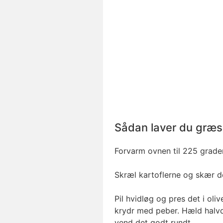
Sådan laver du græsk
Forvarm ovnen til 225 grader
Skræl kartoflerne og skær de
Pil hvidløg og pres det i oliv
krydr med peber. Hæld halvde
vend det godt rundt.