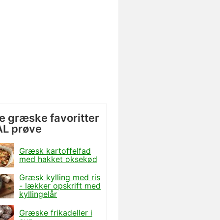
e græske favoritter
AL prøve
Græsk kartoffelfad
med hakket oksekød
Græsk kylling med ris
- lækker opskrift med
kyllingelår
Græske frikadeller i