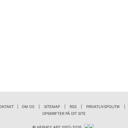
ONTAKT | OM OS
|
SITEMAP
|
RSS
|
PRIVATLIVSPOLITIK
|
OPSKRIFTER PÅ DIT SITE
© HEPHEY APS 2002-2026