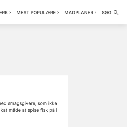
ÆRK
MEST POPULÆRE
MADPLANER
SØG
 med smagsgivere, som ikke
ikat måde at spise fisk på i