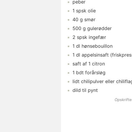
peber
1
spsk
olie
40
g
smør
500
g
gulerødder
2
spsk
ingefær
1
dl
hønsebouillon
1
dl
appelsinsaft
(friskpres
saft af
1
citron
1
bdt
forårsløg
lidt
chilipulver
eller chilifla
dild
til pynt
Opskrift