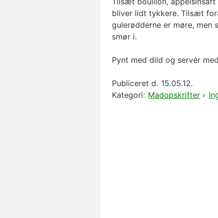
Tilsæt bouillon, appelsinsaft
bliver lidt tykkere. Tilsæt fo
gulerødderne er møre, men s
smør i.
Pynt med dild og servér med r
Publiceret d.
15.05.12.
Kategori:
Madopskrifter
›
In