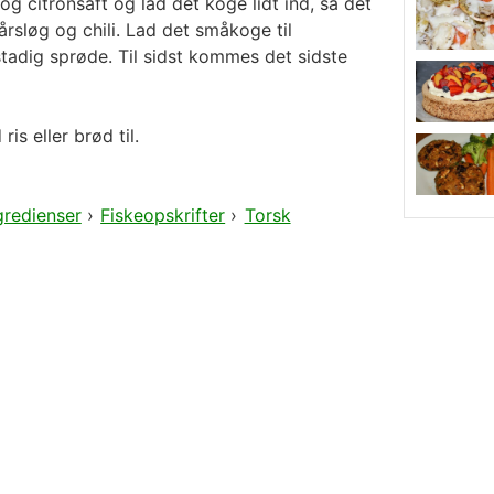
 og citronsaft og lad det koge lidt ind, så det
rårsløg og chili. Lad det småkoge til
tadig sprøde. Til sidst kommes det sidste
is eller brød til.
gredienser
›
Fiskeopskrifter
›
Torsk