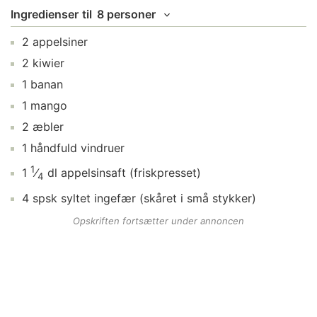
Ingredienser
til
8 personer
2
appelsiner
2
kiwier
1
banan
1
mango
2
æbler
1
håndfuld
vindruer
1
1
⁄
dl
appelsinsaft
(friskpresset)
4
4
spsk
syltet ingefær
(skåret i små stykker)
Opskriften fortsætter under annoncen