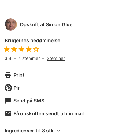
Opskrift af
Simon Glue
Brugernes bedømmelse:
3,8
–
4
stemmer –
Stem her
Print
Pin
Send på SMS
Få opskriften sendt til din mail
Ingredienser
til
8 stk