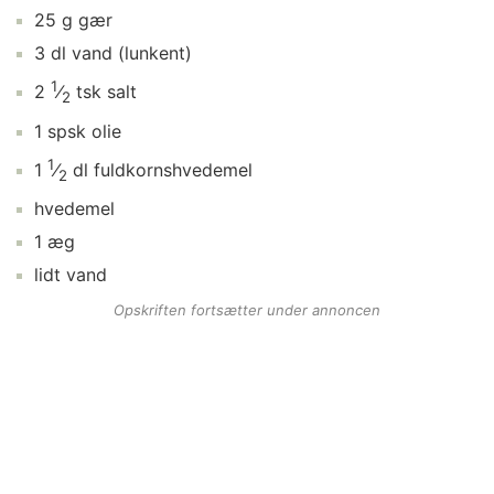
25
g
gær
3
dl
vand
(lunkent)
1
2
⁄
tsk
salt
2
1
spsk
olie
1
1
⁄
dl
fuldkornshvedemel
2
hvedemel
1
æg
lidt
vand
Opskriften fortsætter under annoncen