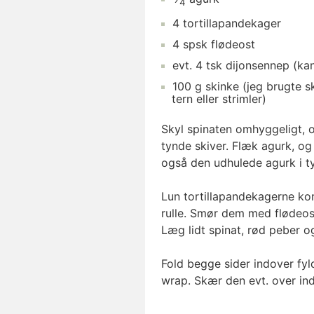
4
4
tortillapandekager
4
spsk
flødeost
evt.
4
tsk
dijonsennep
(kan
100
g
skinke
(jeg brugte s
tern eller strimler)
Skyl spinaten omhyggeligt, 
tynde skiver. Flæk agurk, og
også den udhulede agurk i ty
Lun tortillapandekagerne kor
rulle. Smør dem med flødeost
Læg lidt spinat, rød peber o
Fold begge sider indover fy
wrap. Skær den evt. over ind