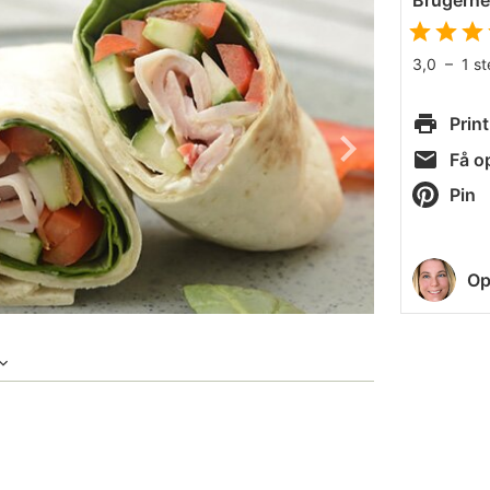
Brugern
3,0
–
1
s
Print
Få op
Pin
Op