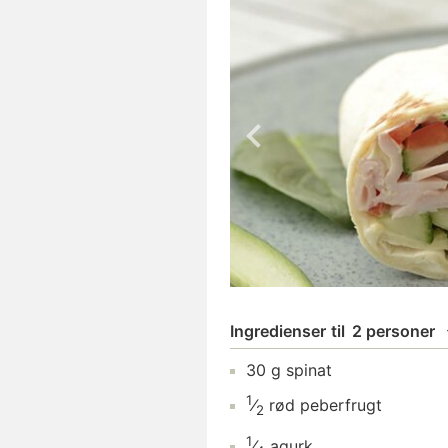
Ingredienser
til
2 personer
30
g
spinat
1
⁄
rød peberfrugt
2
1
⁄
agurk