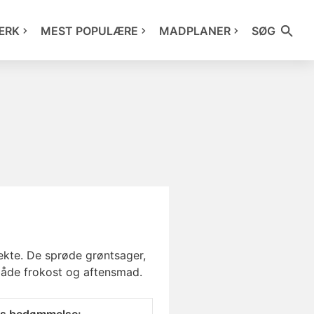
ÆRK
MEST POPULÆRE
MADPLANER
SØG
ekte. De sprøde grøntsager,
 både frokost og aftensmad.