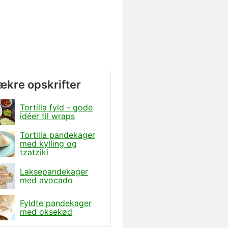
lækre opskrifter
Tortilla fyld - gode
idéer til wraps
Tortilla pandekager
med kylling og
tzatziki
Laksepandekager
med avocado
Fyldte pandekager
med oksekød