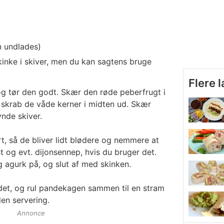
 undlades)
kinke i skiver, men du kan sagtens bruge
Flere 
og tør den godt. Skær den røde peberfrugt i
 skrab de våde kerner i midten ud. Skær
nde skiver.
t, så de bliver lidt blødere og nemmere at
 og evt. dijonsennep, hvis du bruger det.
g agurk på, og slut af med skinken.
ldet, og rul pandekagen sammen til en stram
en servering.
Annonce