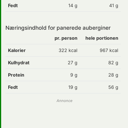
Fedt
14
g
41 g
Næringsindhold for panerede auberginer
pr. person
hele portionen
Kalorier
322 kcal
967 kcal
Kulhydrat
27 g
82 g
Protein
9 g
28 g
Fedt
19 g
56 g
Annonce