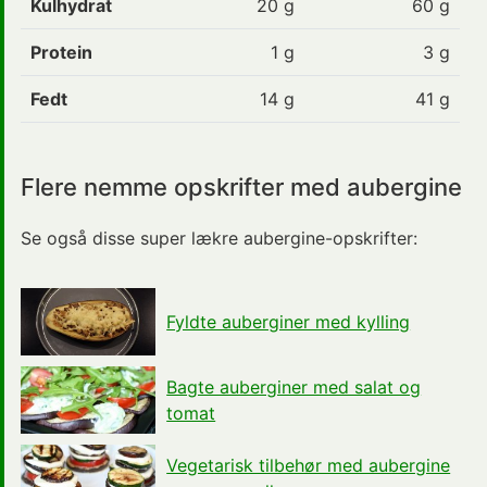
Kulhydrat
20 g
60 g
Protein
1 g
3 g
Fedt
14 g
41 g
Flere nemme opskrifter med aubergine
Se også disse super lækre aubergine-opskrifter:
Fyldte auberginer med kylling
Bagte auberginer med salat og
tomat
Vegetarisk tilbehør med aubergine