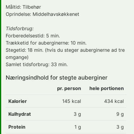
Måltid:
Tilbehør
Oprindelse:
Middelhavskøkkenet
Tidsforbrug:
Forberedelsestid: 5 min.
Trækketid for auberginerne: 10 min.
Stegetid: 18 min. (hvis du steger auberginerne ad tre
omgange)
Samlet tidsforbrug:
33 min.
Næringsindhold for stegte auberginer
pr. person
hele portionen
Kalorier
145
kcal
434 kcal
Kulhydrat
3
g
9 g
Protein
1
g
3 g