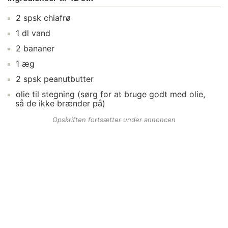
2
spsk
chiafrø
1
dl
vand
2
bananer
1
æg
2
spsk
peanutbutter
olie
til stegning (sørg for at bruge godt med olie,
så de ikke brænder på)
Opskriften fortsætter under annoncen