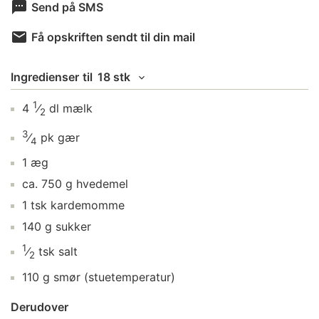
Send på SMS
Få opskriften sendt til din mail
Ingredienser
til
18 stk
1
4
⁄
dl
mælk
2
3
⁄
pk
gær
4
1
æg
ca.
750
g
hvedemel
1
tsk
kardemomme
140
g
sukker
1
⁄
tsk
salt
2
110
g
smør
(stuetemperatur)
Derudover