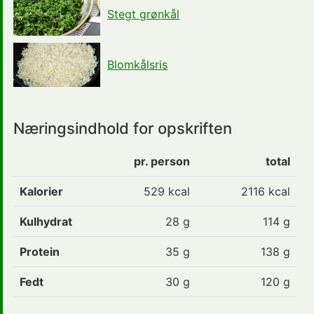
Stegt grønkål
Blomkålsris
Næringsindhold for opskriften
pr. person
total
Kalorier
529
kcal
2116 kcal
Kulhydrat
28
g
114 g
Protein
35
g
138 g
Fedt
30
g
120 g