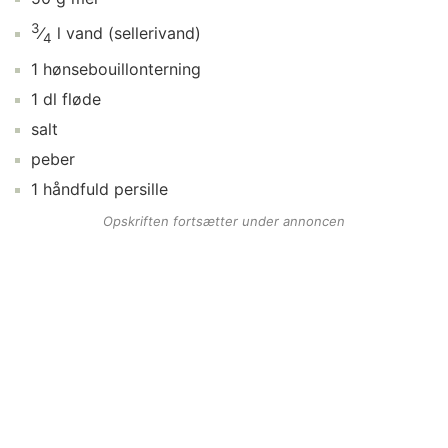
3
⁄
l
vand
(sellerivand)
4
1
hønsebouillonterning
1
dl
fløde
salt
peber
1
håndfuld
persille
Opskriften fortsætter under annoncen