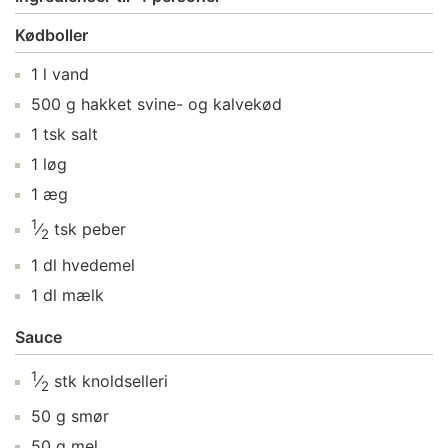
Kødboller
1
l
vand
500
g
hakket svine- og kalvekød
1
tsk
salt
1
løg
1
æg
1
⁄
tsk
peber
2
1
dl
hvedemel
1
dl
mælk
Sauce
1
⁄
stk
knoldselleri
2
50
g
smør
50
g
mel